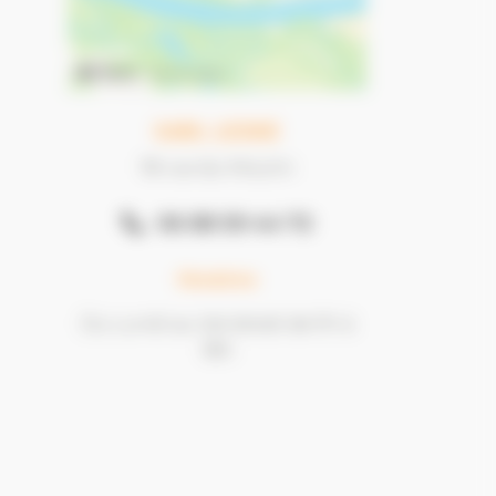
SARL LESKE
18 rue du Moulin
06 88 59 44 72
Horaires
Du Lundi au Vendredi de 9h à
18h