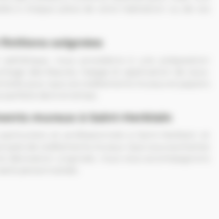
ée à chaque pièce de votre habitation ou de vos
finitions soignées
t esthétique, nous procédons à une préparation
hage des fissures, lissage et application de sous-
ntielle pour que vos revêtements muraux et papiers
 parfaite dans le temps.
ments muraux à Saint-Herblain
articuliers et professionnels à Saint-Herblain et
 projets de revêtements muraux. Que vous souhaitiez
une décoration originale, nous vous accompagnons
seils personnalisés.