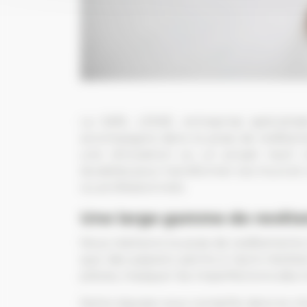
La SARL LESKE, entreprise spécialisé
accompagne dans la pose de revêtemen
une rénovation ou un projet neuf, 
durables pour transformer vos murs et
ou professionnels.
Une large gamme de revêt
Nous réalisons la pose de revêtements mu
que des papiers peints à Saint-Herbla
pièces, masquer les imperfections des m
Notre équipe vous conseille dans le ch