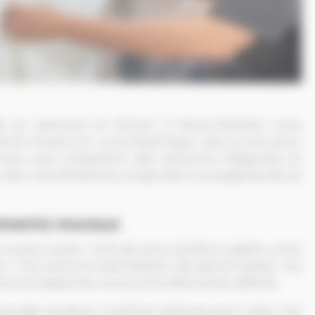
e en peinture et finition à Saint-Herblain, vous
ts muraux en Loire-Atlantique. Que ce soit pour
nous vous proposons des solutions élégantes et
 créer une ambiance unique dans vos espaces de vie
ements muraux
raux variés : toile de verre, bufalon, patent, ainsi
in. Ces solutions permettent de personnaliser vos
urs et apporter une touche décorative raffinée.
oix des couleurs, motifs et textures pour créer une