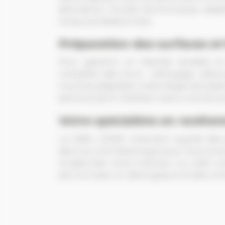
décoration murale harmonieuse, adapt
locaux professionnels.
Préparation des surfaces et 
Pour garantir un résultat durable e
complète des murs : nettoyage, rebouc
couches adaptées. Cette étape est esse
peints à Saint-Herblain aient une tenue
Votre spécialiste en revête
La SARL LESKE intervient auprès des p
dans la Loire-Atlantique pour tous vos
moderniser votre intérieur ou créer 
de A à Z avec un devis gratuit et des con