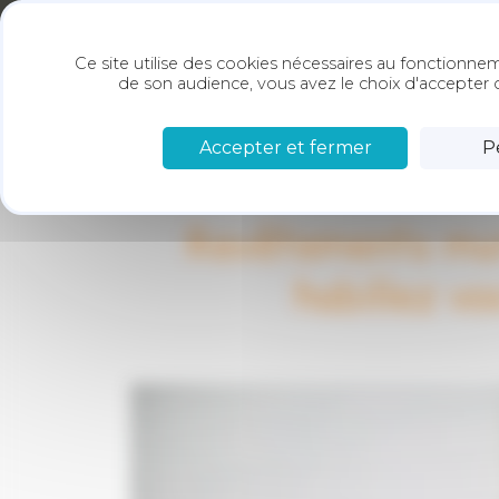
Panneau de gestion des cookies
SARL
ACCUEIL
A PROPOS
NOS PR
Ce site utilise des cookies nécessaires au fonctionnem
LESKE
de son audience, vous avez le choix d'accepter o
Accepter et fermer
P
Revêtements mur
habillez vo