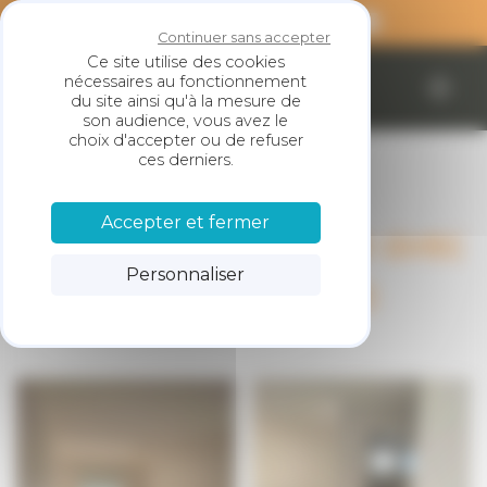
Panneau de gestion des cookies
Continuer sans accepter
Ce site utilise des cookies
nécessaires au fonctionnement
SARL LESKE
du site ainsi qu'à la mesure de
son audience, vous avez le
choix d'accepter ou de refuser
ces derniers.
Accepter et fermer
Peinture intérieure avec
Personnaliser
pose de sol pvc